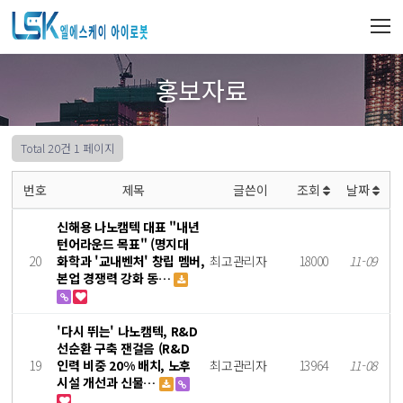
홍보자료
Total 20건
1 페이지
번호
제목
글쓴이
조회
날짜
신해용 나노캠텍 대표 "내년
턴어라운드 목표" (명지대
20
화학과 '교내벤처' 창립 멤버,
최고관리자
18000
11-09
본업 경쟁력 강화 동…
'다시 뛰는' 나노캠텍, R&D
선순환 구축 잰걸음 (R&D
19
인력 비중 20% 배치, 노후
최고관리자
13964
11-08
시설 개선과 신물…