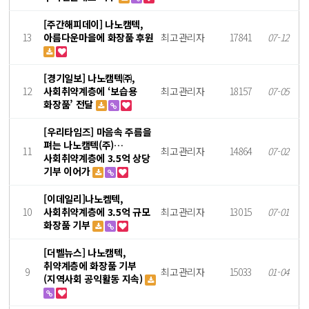
[주간해피데이] 나노캠텍,
13
아름다운마을에 화장품 후원
최고관리자
17841
07-12
[경기일보] 나노캠텍㈜,
12
사회취약계층에 ‘보습용
최고관리자
18157
07-05
화장품’ 전달
[우리타임즈] 마음속 주름을
펴는 나노캠텍(주)…
11
최고관리자
14864
07-02
사회취약계층에 3.5억 상당
기부 이어가
[이데일리]나노켐텍,
10
사회취약계층에 3.5억 규모
최고관리자
13015
07-01
화장품 기부
[더벨뉴스] 나노캠텍,
취약계층에 화장품 기부
9
최고관리자
15033
01-04
(지역사회 공익활동 지속)