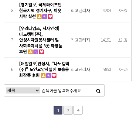
[경기일보] 국제와이즈멘
8
한국지역 경기지구, 이웃
최고관리자
14204
12-31
사랑 실천
[우리타임즈, 시사안성]
나노캠텍(주),
7
안성시자원봉사센터 및
최고관리자
14191
12-31
사회복지시설 3곳 화장품
후원
[매일일보]안성시, “나노캠텍
6
(주)” 노인요양시설에 보습용
최고관리자
15850
12-15
화장품 후원
2
1