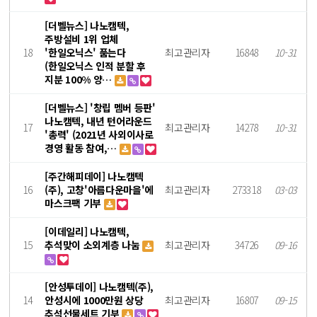
[더벨뉴스] 나노캠텍,
주방설비 1위 업체
18
'한일오닉스' 품는다
최고관리자
16848
10-31
(한일오닉스 인적 분할 후
지분 100% 양…
[더벨뉴스] '창립 멤버 등판'
나노캠텍, 내년 턴어라운드
17
최고관리자
14278
10-31
'총력' (2021년 사외이사로
경영 활동 참여,…
[주간해피데이] 나노캠텍
16
(주), 고창'아름다운마을'에
최고관리자
273318
03-03
마스크팩 기부
[이데일리] 나노캠텍,
15
추석맞이 소외계층 나눔
최고관리자
34726
09-16
[안성투데이] 나노캠텍(주),
14
안성시에 1000만원 상당
최고관리자
16807
09-15
추석선물세트 기부