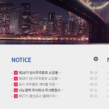
NOTICE
제28기 임시주주총회 소집통…
05-14
H
제28기 임시주주총회 소집통…
04-27
H
임시 주주총회 개최를 위한 …
04-01
H
나노캠텍 주식회사 주식병합으…
03-31
H
제27기 결산공고 (홈페이지…
03-31
H