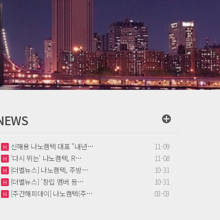
NEWS
신해용 나노캠텍 대표 "내년…
11-09
H
'다시 뛰는' 나노캠텍, R…
11-08
H
[더벨뉴스] 나노캠텍, 주방…
10-31
H
[더벨뉴스] '창립 멤버 등…
10-31
H
[주간해피데이] 나노캠텍(주…
03-03
H